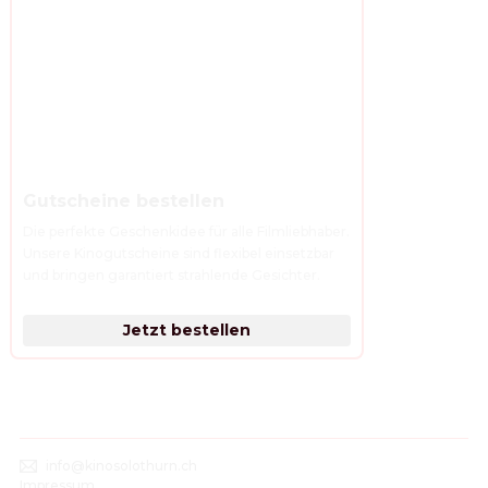
Gutscheine bestellen
Die perfekte Geschenkidee für alle Filmliebhaber. 
Unsere Kinogutscheine sind flexibel einsetzbar 
und bringen garantiert strahlende Gesichter.
Jetzt bestellen
info@kinosolothurn.ch
Impressum