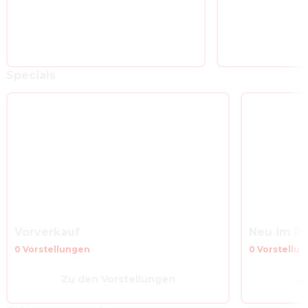
Specials
Vorverkauf
Neu im P
0 Vorstellungen
0 Vorstellu
Zu den Vorstellungen
Zu