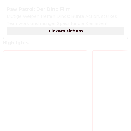
Paw Patrol: Der Dino Film
Mutige Welpen treffen Dinos: Bunte Action, starkes
Teamwork und riesiger Spass für die Kleinsten!
Tickets sichern
Highlights