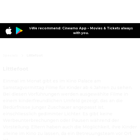
✨We recommend: Cineamo App – Movies & Tickets always
with you.
Specials
Littlefoot
Littlefoot
Einmal im Monat gibt es im Kino Palace am
Samstagvormittag Filme für Kinder ab 4 Jahren zu sehen.
Bei diesen Vorführungen werden ausgewählte Filme in
einem kinderfreundlichen Umfeld gezeigt, das an die
Bedürfnisse junger Zuschauer angepasst ist,
einschliesslich gedimmter Lichter. Es gibt keine
Werbeunterbrechungen oder Pausen während der
Vorstellung. Eltern haben auch die Möglichkeit, ihre Kinder
alleine im Kino zu lassen, da ein Betreuungsteam vor Ort